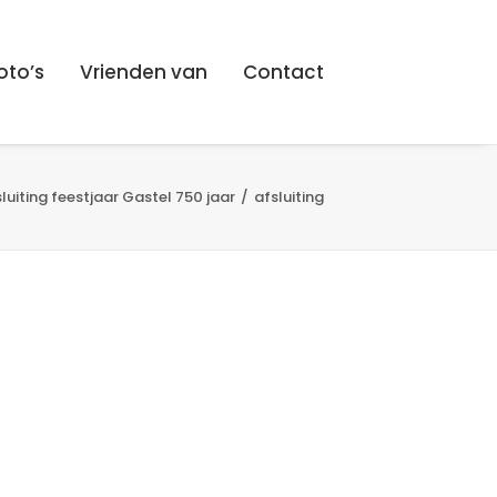
oto’s
Vrienden van
Contact
luiting feestjaar Gastel 750 jaar
afsluiting