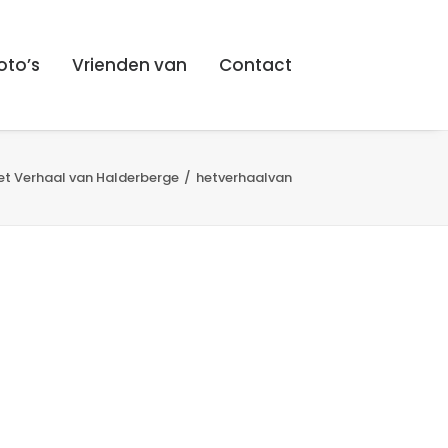
oto’s
Vrienden van
Contact
Het Verhaal van Halderberge
hetverhaalvan