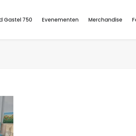
d Gastel 750
Evenementen
Merchandise
F