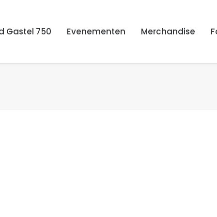
d Gastel 750
Evenementen
Merchandise
F