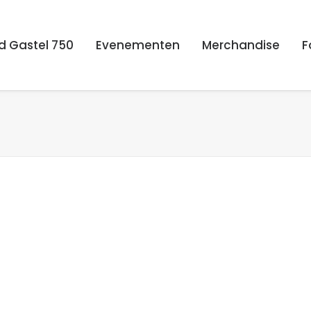
d Gastel 750
Evenementen
Merchandise
F