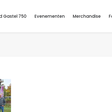
d Gastel 750
Evenementen
Merchandise
F