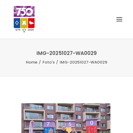
OUD GASTEL 750
IMG-20251027-WA0029
Home
Foto's
IMG-20251027-WA0029
EVENEMENTEN
MERCHANDISE
FOTO’S
VRIENDEN VAN
CONTACT