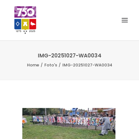
OUD GASTEL 750
IMG-20251027-WA0034
Home
Foto's
IMG-20251027-WA0034
EVENEMENTEN
MERCHANDISE
FOTO’S
VRIENDEN VAN
CONTACT