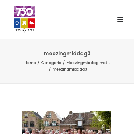
OUD GASTEL 750
meezingmiddag3
Home
Categorie
Meezingmiddag met...
EVENEMENTEN
meezingmiddag3
MERCHANDISE
FOTO’S
VRIENDEN VAN
CONTACT