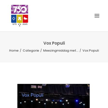
OUD GASTEL 750
Vox Populi
Home
Categorie
Meezingmiddag met...
Vox Populi
EVENEMENTEN
MERCHANDISE
FOTO’S
VRIENDEN VAN
CONTACT