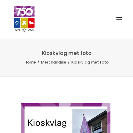
OUD GASTEL 750
Kioskvlag met foto
Home
Merchandise
Kioskvlag met foto
EVENEMENTEN
MERCHANDISE
FOTO’S
VRIENDEN VAN
CONTACT