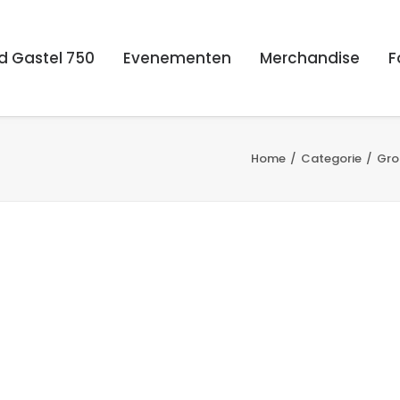
d Gastel 750
Evenementen
Merchandise
F
Home
Categorie
Gro