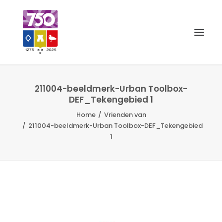
OUD GASTEL 750
211004-beeldmerk-Urban Toolbox-
DEF_Tekengebied 1
EVENEMENTEN
Home
Vrienden van
211004-beeldmerk-Urban Toolbox-DEF_Tekengebied
MERCHANDISE
1
FOTO’S
VRIENDEN VAN
CONTACT